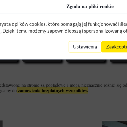
Zgoda na pliki cookie
zysta z plików cookies, które pomagają jej funkcjonować i śl
nią. Dzięki temu możemy zapewnić lepszą i spersonalizowaną o
 Expo
Welur Expo
Welur Expo
Welu
Ustawienia
Zaakceptu
17
V255
E236
E
rny
c. beż
fiolet
e
zedstawione na stronie są poglądowe i mogą nieznacznie różnić się o
zamówienia
bezpłatnych wzorników.
hęcamy do