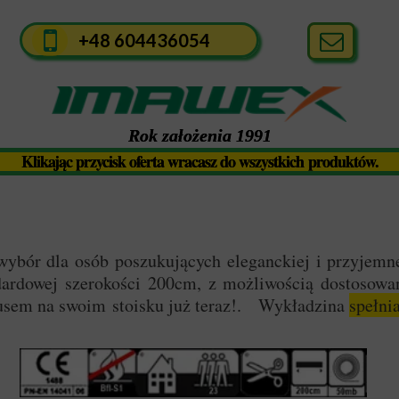
+48 604436054
Rok założenia 1991
Klikając przycisk oferta wracasz do wszystkich produktów.
wybór dla osób poszukujących eleganckiej i przyjemn
ndardowej szerokości 200cm, z możliwością dostosow
susem na swoim stoisku już teraz!. Wykładzina
spełni