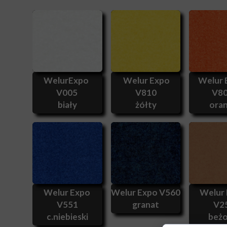
WelurExpo
Welur Expo
Welur
V005
V810
V8
biały
żółty
ora
Welur Expo
Welur Expo V560
Welur
V551
granat
V2
c.niebieski
beż