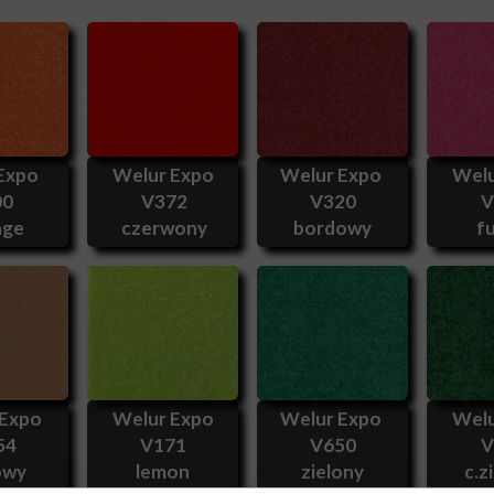
 Expo
Welur Expo
Welur Expo
Welu
00
V372
V320
V
nge
czerwony
bordowy
fu
 Expo
Welur Expo
Welur Expo
Welu
54
V171
V650
V
owy
lemon
zielony
c.z