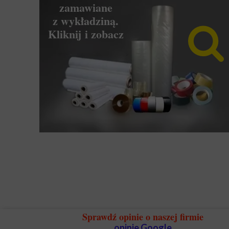
zamawiane
z wykładziną.
Kliknij i zobacz
Sprawdź opinie o naszej firmie
opinie Google