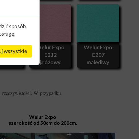
edzić sposób
bsługę.
r Expo
Welur Expo
Welur Expo
j wszystkie
213
E212
E207
cru
j.różowy
malediwy
d rzeczywistości. W przypadku
Welur Expo
szerokość od 50cm do 200cm.