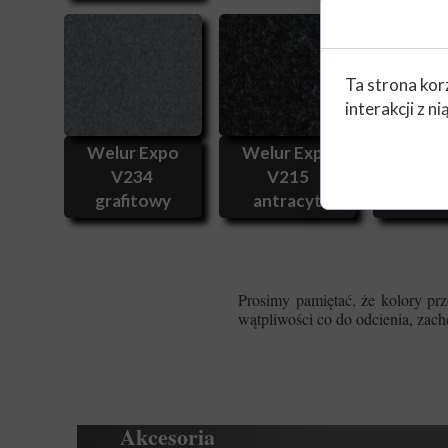
Ta strona kor
interakcji z 
Welur Expo
Welur Expo
Welur
V234
V215
V2
grafitowy
antracyt
cza
Prosimy pamiętać, że kolory pr
wątpliwości co do odcienia, zac
Akcesoria