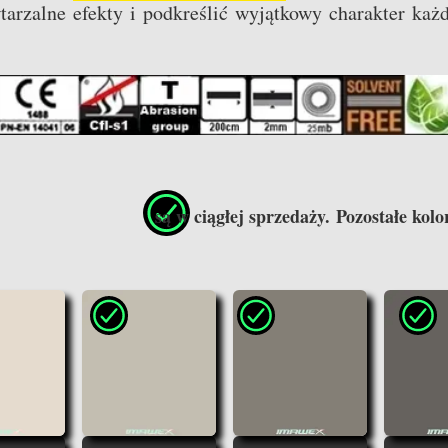
arzalne efekty i podkreślić wyjątkowy charakter każ
ne są w ciągłej sprzedaży. Pozostałe kolory d