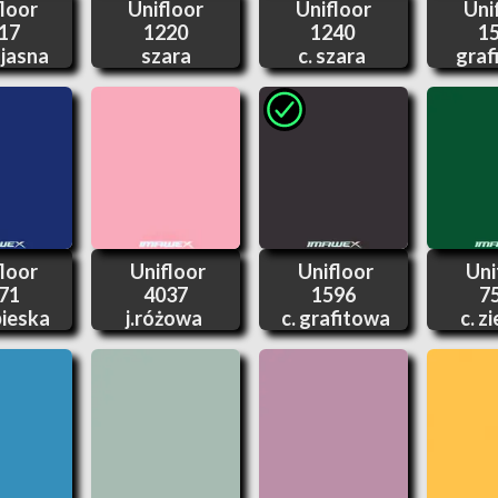
loor
Unifloor
Unifloor
Uni
17
1220
1240
1
 jasna
szara
c. szara
graf
loor
Unifloor
Unifloor
Uni
71
4037
1596
7
bieska
j.różowa
c. grafitowa
c. z