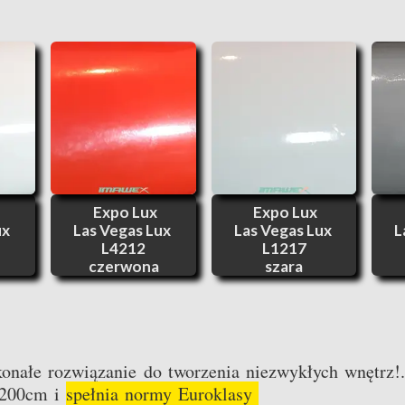
Expo Lux
Expo Lux
ux
Las Vegas Lux
Las Vegas Lux
L
L4212
L1217
czerwona
szara
onałe rozwiązanie do tworzenia niezwykłych wnętrz!
ć 200cm i
spełnia normy Euroklasy