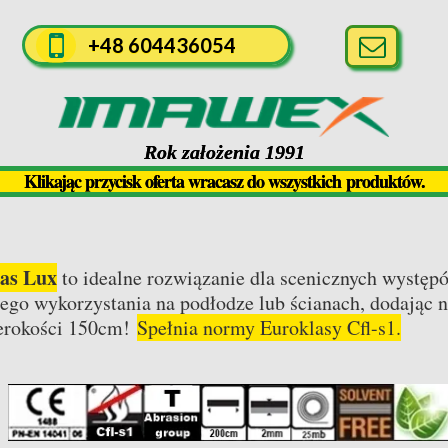
+48 604436054
Rok założenia 1991
Klikając przycisk oferta wracasz do wszystkich produktów.
gas Lux
to idealne rozwiązanie dla scenicznych występ
go wykorzystania na podłodze lub ścianach, dodając 
zerokości 150cm!
Spełnia normy Euroklasy Cfl-s1.