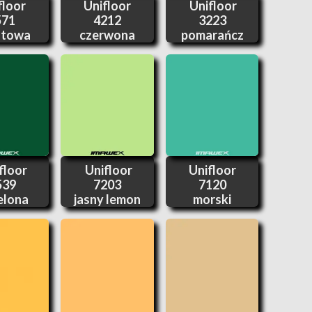
floor
Unifloor
Unifloor
571
4212
3223
itowa
czerwona
pomarańcz
floor
Unifloor
Unifloor
539
7203
7120
ielona
jasny lemon
morski