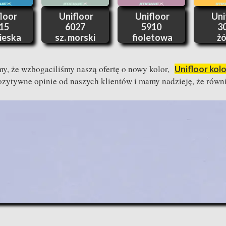
loor
Unifloor
Unifloor
Uni
15
6027
5910
3
bieska
sz. morski
fioletowa
żó
y, że wzbogaciliśmy naszą ofertę o nowy kolor,
Unifloor kol
zytywne opinie od naszych klientów i mamy nadzieję, że rów