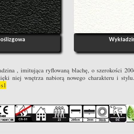
oślizgowa
Wykładzin
adzina
, imitująca ryflowaną blachę, o szerokości 20
zięki niej wnętrza nabiorą nowego charakteru i sty
-s1