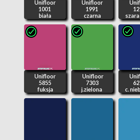
Unifloor
Unifloor
Unif
1001
1991
12
biała
czarna
szara
Unifloor
Unifloor
Unif
5855
7303
62
fuksja
j.zielona
c. nie