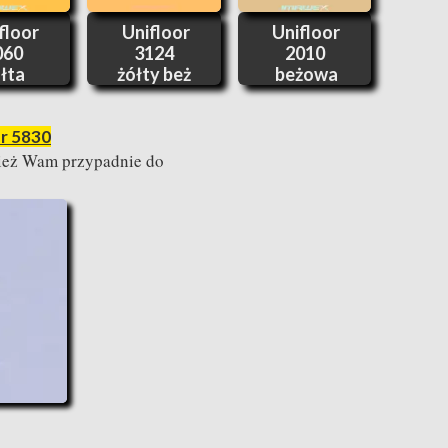
floor
Unifloor
Unifloor
060
3124
2010
łta
żółty beż
beżowa
or 5830
nież Wam przypadnie do