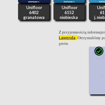
Unifloor
Unifloor
Unif
6402
6152
61
granatowa
niebieska
j. nie
Z przyjemnością informujem
Otrzymaliśmy po
Lawenda
.
gustu.