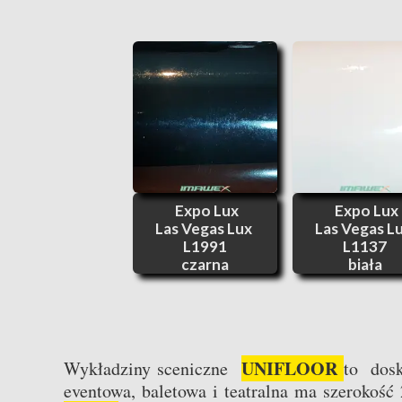
Expo Lux
Expo Lux
Las Vegas Lux
Las Vegas L
L1991
L1137
czarna
biała
UNIFLOOR
Wykładziny sceniczne
to dosk
eventowa, baletowa i teatralna ma szerokoś