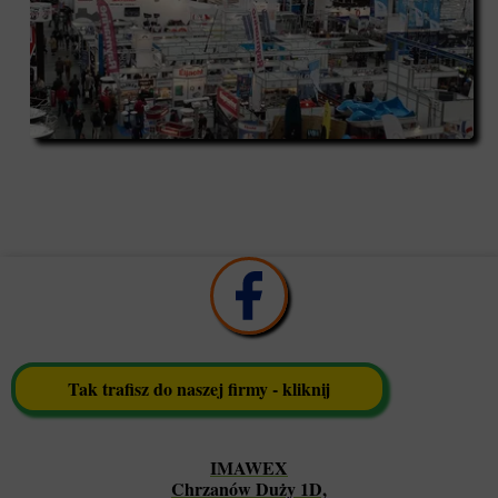
Tak trafisz do naszej firmy - kliknij
IMAWEX
Chrzanów Duży 1D,