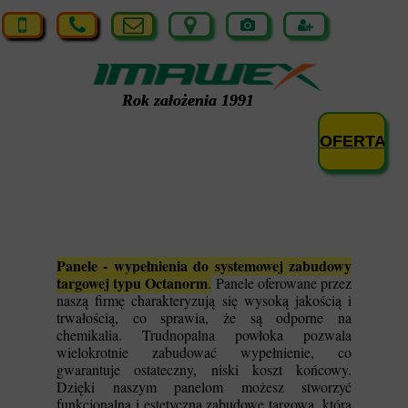
Rok założenia 1991
OFERTA
Panele - wypełnienia do systemowej zabudowy
targowej typu Octanorm
.
Panele oferowane przez
naszą firmę charakteryzują się wysoką jakością i
trwałością, co sprawia, że są odporne na
chemikalia. Trudnopalna powłoka pozwala
wielokrotnie zabudować wypełnienie, co
gwarantuje ostateczny, niski koszt końcowy.
Dzięki naszym panelom możesz stworzyć
funkcjonalną i estetyczną zabudowę targową, która